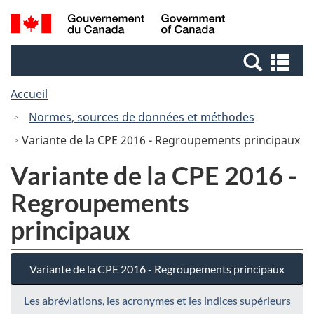
Passer
Passer
Recherche
/
au
à
et
Government
contenu
la
menus
of
Re
principal
version
Canada
et
HTML
Accueil
me
simplifiée
Normes, sources de données et méthodes
Variante de la CPE 2016 - Regroupements principaux
Variante de la CPE 2016 -
Regroupements
principaux
Variante de la CPE 2016 - Regroupements principaux
Les abréviations, les acronymes et les indices supérieurs