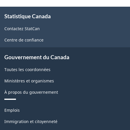
À
Statistique Canada
propos
de
Contactez StatCan
ce
site
Centre de confiance
Gouvernement du Canada
Toutes les coordonnées
Ministères et organismes
À propos du gouvernement
Thèmes
Emplois
et
sujets
Immigration et citoyenneté