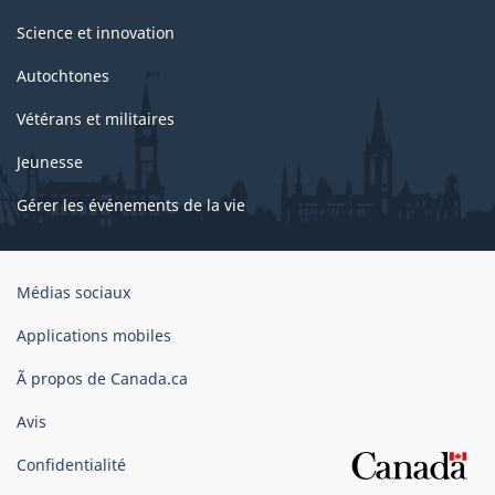
Science et innovation
Autochtones
Vétérans et militaires
Jeunesse
Gérer les événements de la vie
Organisation
Médias sociaux
du
gouvernement
Applications mobiles
du
Ã propos de Canada.ca
Canada
Avis
Confidentialité