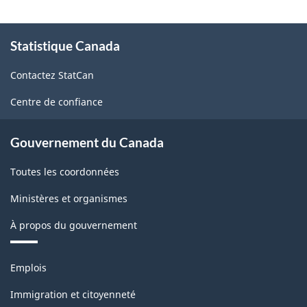
À
Statistique Canada
propos
de
Contactez StatCan
ce
site
Centre de confiance
Gouvernement du Canada
Toutes les coordonnées
Ministères et organismes
À propos du gouvernement
Thèmes
Emplois
et
sujets
Immigration et citoyenneté