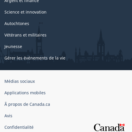
Argent et finance
Science et innovation
Autochtones
Vétérans et militaires
Jeunesse
Gérer les événements de la vie
Organisation
Médias sociaux
du
gouvernement
Applications mobiles
du
Ã propos de Canada.ca
Canada
Avis
Confidentialité