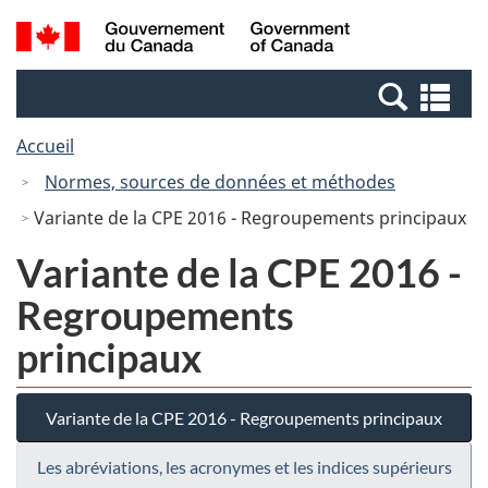
Passer
Passer
Recherche
/
au
à
et
Government
contenu
la
menus
of
Re
principal
version
Canada
et
HTML
Accueil
me
simplifiée
Normes, sources de données et méthodes
Variante de la CPE 2016 - Regroupements principaux
Variante de la CPE 2016 -
Regroupements
principaux
Variante de la CPE 2016 - Regroupements principaux
Les abréviations, les acronymes et les indices supérieurs