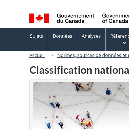
Sélection
de
la
langue
Menus
Sujets
Données
Analyses
Référen
des
sujets
Accueil
Normes, sources de données et
Classification nation