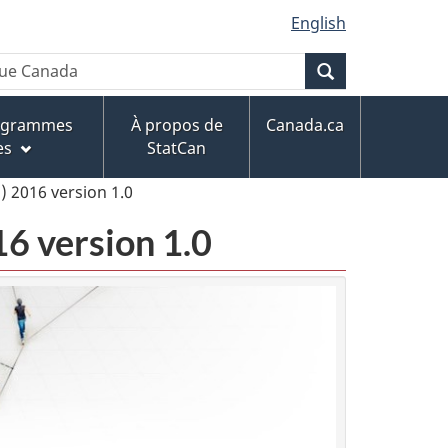
English
Recherche
rogrammes
À propos de
Canada.ca
es
StatCan
) 2016 version 1.0
16 version 1.0