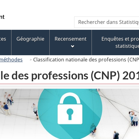
Passer
Passer
Passer
Passer
au
au
à
à
/
Recherche
Rechercher
Gestionnaire
contenu
« À
la
Government
dans
des
principal
propos
version
of
Statistique
Invitations
de
HTML
ces
Géographie
Recensement
Enquêtes et p
Canada
Canada
ce
simplifiée
statistiqu
site »
 méthodes
Classification nationale des professions (CNP
ale des professions (CNP) 20