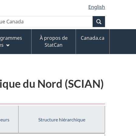
English
Recherche
rogrammes
À propos de
Canada.ca
es
StatCan
érique du Nord (SCIAN)
ieurs
Structure hiérarchique