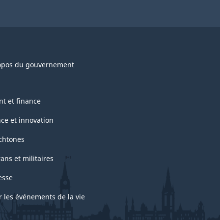
opos du gouvernement
nt et finance
nce et innovation
chtones
ans et militaires
esse
r les événements de la vie