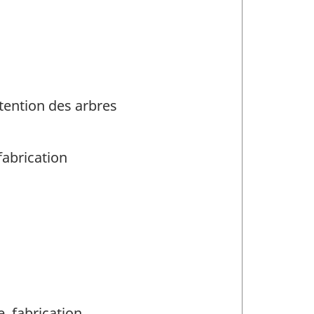
utention des arbres
fabrication
, fabrication