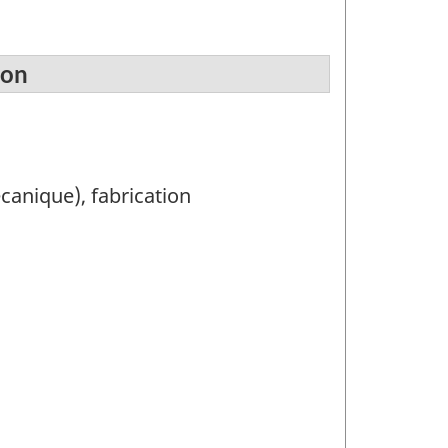
ion
écanique), fabrication