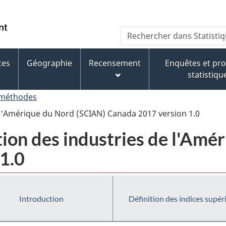
Passer
Passer
Passer
au
à
à
/
Recherche
Rechercher
contenu
« À
la
Government
dans
principal
propos
version
of
Statistique
de
HTML
ces
Géographie
Recensement
Enquêtes et p
Canada
Canada
ce
simplifiée
statistiqu
site »
 méthodes
e l'Amérique du Nord (SCIAN) Canada 2017 version 1.0
tion des industries de l'Am
1.0
Introduction
Définition des indices supér