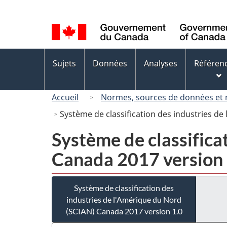
Sélection
de
la
langue
Menus
Sujets
Données
Analyses
Référen
des
sujets
Accueil
Normes, sources de données et
Système de classification des industries d
Système de classifica
Canada 2017 version 
Système de classification des
industries de l'Amérique du Nord
(SCIAN) Canada 2017 version 1.0