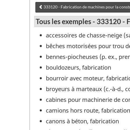
333120 - Fabrication de machines pour la const
Tous les exemples - 333120 - 
accessoires de chasse-neige (sa
bêches motorisées pour trou de
bennes-piocheuses (p. ex., prene
bouldozeurs, fabrication
bourroir avec moteur, fabricati
broyeurs à marteaux (c.-à-d., c
cabines pour machinerie de con
camions hors route, fabricatio
canons à béton, fabrication