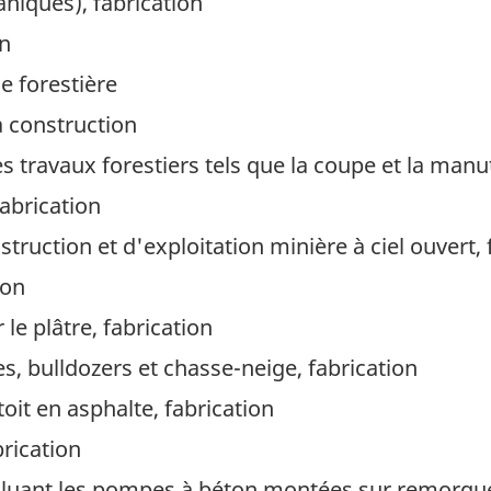
aniques), fabrication
on
e forestière
a construction
s travaux forestiers tels que la coupe et la man
fabrication
struction et d'exploitation minière à ciel ouvert, 
ion
le plâtre, fabrication
s, bulldozers et chasse-neige, fabrication
oit en asphalte, fabrication
rication
cluant les pompes à béton montées sur remorque