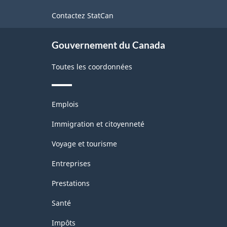
de
Contactez StatCan
ce
site
Gouvernement du Canada
Toutes les coordonnées
Thèmes
Emplois
et
sujets
Immigration et citoyenneté
Voyage et tourisme
Entreprises
Prestations
Santé
Impôts