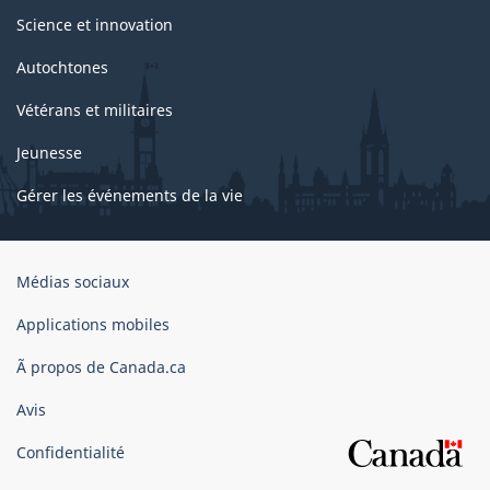
Science et innovation
Autochtones
Vétérans et militaires
Jeunesse
Gérer les événements de la vie
Organisation
Médias sociaux
du
gouvernement
Applications mobiles
du
Ã propos de Canada.ca
Canada
Avis
Confidentialité