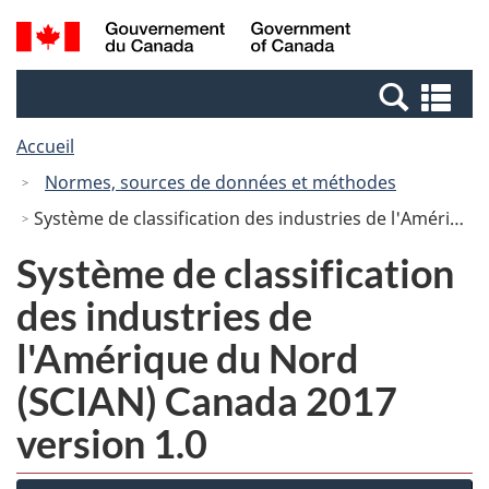
Passer
Passer
Recherche
/
au
à
et
Government
contenu
la
menus
of
Re
principal
version
Canada
et
HTML
Accueil
me
simplifiée
Normes, sources de données et méthodes
Système de classification des industries de l'Amérique du Nord (SCIAN) Canada 2017 version 1.0
Système de classification
des industries de
l'Amérique du Nord
(SCIAN) Canada 2017
version 1.0