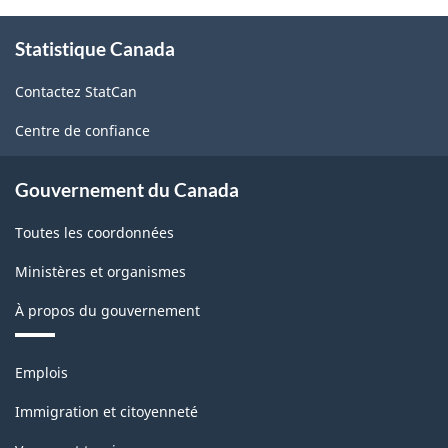
À
Statistique Canada
propos
de
Contactez StatCan
ce
site
Centre de confiance
Gouvernement du Canada
Toutes les coordonnées
Ministères et organismes
À propos du gouvernement
Thèmes
Emplois
et
sujets
Immigration et citoyenneté