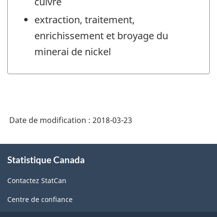
cuivre
extraction, traitement,
enrichissement et broyage du
minerai de nickel
Date de modification :
2018-03-23
À
Statistique Canada
propos
de
Contactez StatCan
ce
site
Centre de confiance