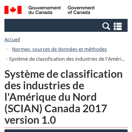
Passer
Passer
Recherche
/
au
à
et
Government
contenu
la
menus
of
Re
principal
version
Canada
et
HTML
Accueil
me
simplifiée
Normes, sources de données et méthodes
Système de classification des industries de l'Amérique du Nord (SCIAN) Canada 2017 version 1.0
Système de classification
des industries de
l'Amérique du Nord
(SCIAN) Canada 2017
version 1.0