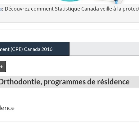
a
:
Découvrez comment Statistique Canada veille à la protec
ement (CPE) Canada 2016
ce
- Orthodontie, programmes de résidence
idence