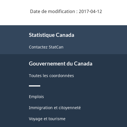
Date de modification :
2017-04-12
À
Statistique Canada
propos
de
Contactez StatCan
ce
site
Gouvernement du Canada
Toutes les coordonnées
Thèmes
Emplois
et
sujets
Immigration et citoyenneté
Voyage et tourisme