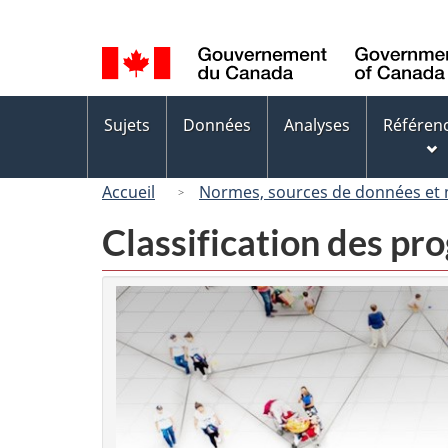
Sélection
de
la
langue
Menus
Sujets
Données
Analyses
Référen
des
sujets
Accueil
Normes, sources de données et
Classification des p