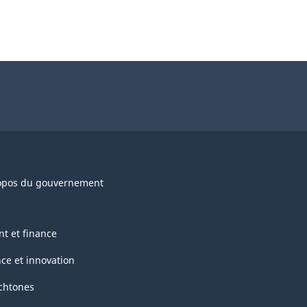
opos du gouvernement
nt et finance
nce et innovation
chtones