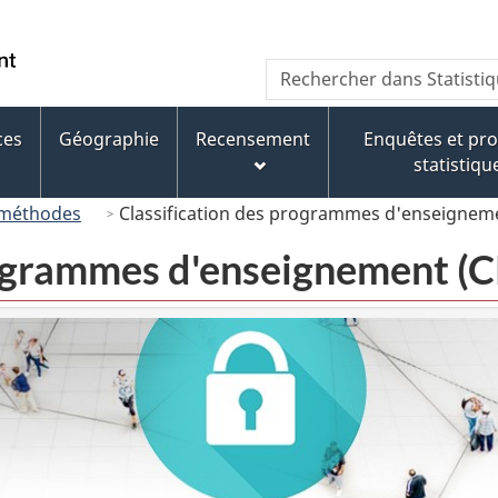
Passer
Passer
Passer
au
à
à
/
Recherche
Rechercher
contenu
« À
la
Government
dans
principal
propos
version
of
Statistique
de
HTML
ces
Géographie
Recensement
Enquêtes et p
Canada
Canada
ce
simplifiée
statistiqu
site »
 méthodes
Classification des programmes d'enseignem
rogrammes d'enseignement (