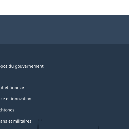
opos du gouvernement
nt et finance
nce et innovation
chtones
ans et militaires