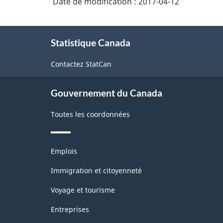
Date de modification :
2017-04-12
À
Statistique Canada
propos
de
Contactez StatCan
ce
site
Gouvernement du Canada
Toutes les coordonnées
Thèmes
Emplois
et
sujets
Immigration et citoyenneté
Voyage et tourisme
Entreprises