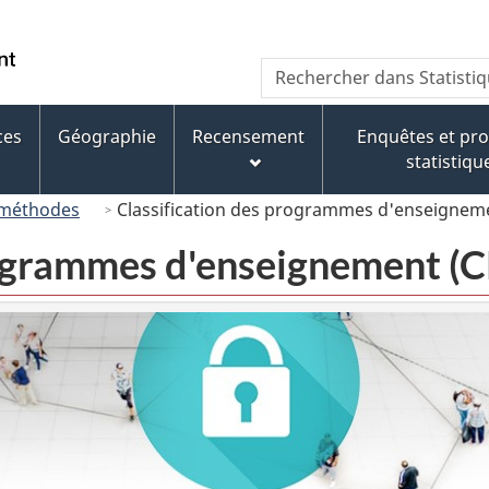
Passer
Passer
Passer
au
à
à
/
Recherche
Rechercher
contenu
« À
la
Government
dans
principal
propos
version
of
Statistique
de
HTML
ces
Géographie
Recensement
Enquêtes et p
Canada
Canada
ce
simplifiée
statistiqu
site »
 méthodes
Classification des programmes d'enseignem
rogrammes d'enseignement (