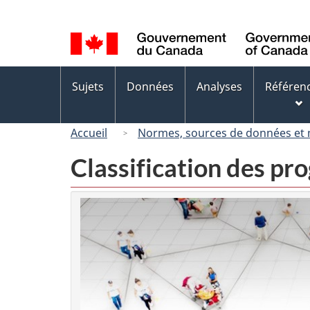
Sélection
de
la
langue
Menus
Sujets
Données
Analyses
Référen
des
sujets
Accueil
Normes, sources de données et
Classification des p