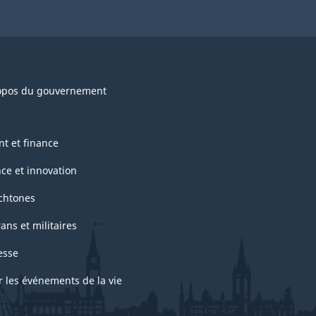
opos du gouvernement
nt et finance
nce et innovation
chtones
ans et militaires
esse
r les événements de la vie