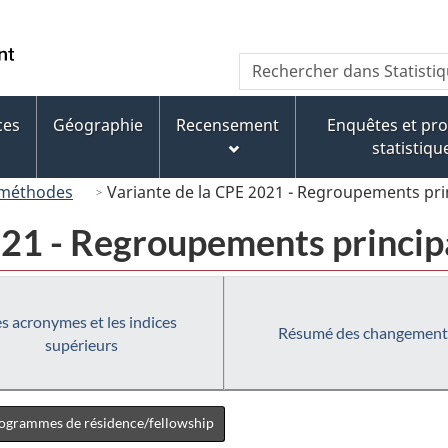
Passer
Passer
Passer
au
à
à
/
Recherche
Rechercher
contenu
« À
la
Government
dans
principal
propos
version
of
Statistique
de
HTML
ces
Géographie
Recensement
Enquêtes et p
Canada
Canada
ce
simplifiée
statistiqu
site »
 méthodes
Variante de la CPE 2021 - Regroupements pr
021 - Regroupements princi
s acronymes et les indices
Résumé des changement
supérieurs
programmes de résidence/fellowship