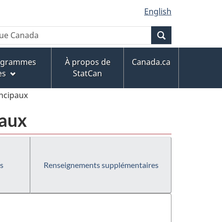
English
Recherche
rogrammes
À propos de
Canada.ca
es
StatCan
incipaux
paux
s
Renseignements supplémentaires