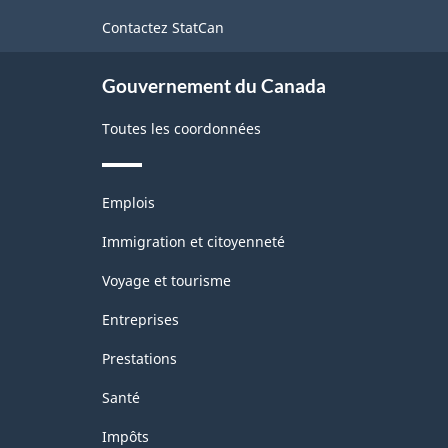
de
Contactez StatCan
ce
site
Gouvernement du Canada
Toutes les coordonnées
Thèmes
Emplois
et
sujets
Immigration et citoyenneté
Voyage et tourisme
Entreprises
Prestations
Santé
Impôts