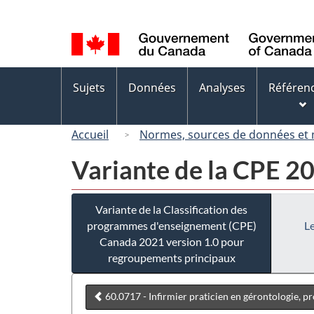
Sélection
de
la
langue
Menus
Sujets
Données
Analyses
Référen
des
sujets
Accueil
Normes, sources de données et
Variante de la CPE 2
Variante de la Classification des
programmes d'enseignement (CPE)
Le
Canada 2021 version 1.0 pour
regroupements principaux
60.0717 - Infirmier praticien en gérontologie, 