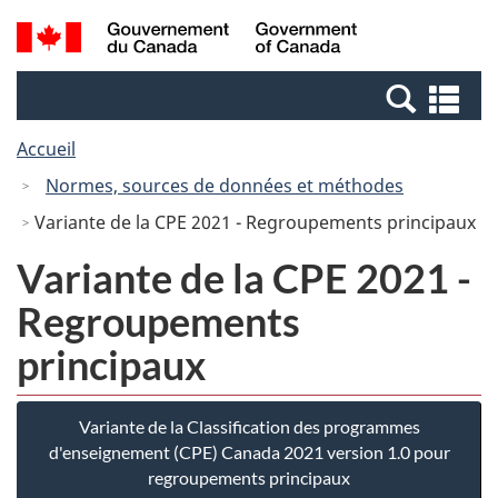
Passer
Passer
Recherche
/
au
à
et
Government
contenu
la
menus
of
Re
principal
version
Canada
et
HTML
Accueil
me
simplifiée
Normes, sources de données et méthodes
Variante de la CPE 2021 - Regroupements principaux
Variante de la CPE 2021 -
Regroupements
principaux
Variante de la Classification des programmes
d'enseignement (CPE) Canada 2021 version 1.0 pour
regroupements principaux