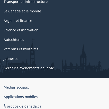
Transport et infrastructure
Le Canada et le monde
Argent et finance
Science et innovation
Autochtones
Vétérans et militaires
Jeunesse
Gérer les événements de la vie
Organisation
Médias sociaux
du
gouvernement
Applications mobiles
du
Ã propos de Canada.ca
Canada