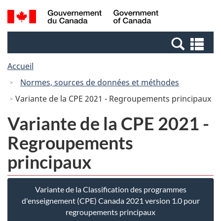
Passer
Passer
Recherche
/
au
à
et
Government
contenu
la
menus
of
Re
principal
version
Canada
et
HTML
Accueil
me
simplifiée
Normes, sources de données et méthodes
Variante de la CPE 2021 - Regroupements principaux
Variante de la CPE 2021 -
Regroupements
principaux
Variante de la Classification des programmes
d'enseignement (CPE) Canada 2021 version 1.0 pour
regroupements principaux