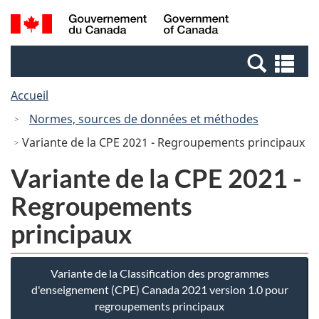
Passer
Passer
Recherche
/
au
à
et
Government
contenu
la
menus
of
Re
principal
version
Canada
et
HTML
Accueil
me
simplifiée
Normes, sources de données et méthodes
Variante de la CPE 2021 - Regroupements principaux
Variante de la CPE 2021 -
Regroupements
principaux
Variante de la Classification des programmes
d'enseignement (CPE) Canada 2021 version 1.0 pour
regroupements principaux