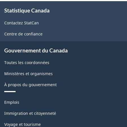
À
Statistique Canada
propos
de
Contactez StatCan
ce
site
Centre de confiance
Gouvernement du Canada
Toutes les coordonnées
Ministères et organismes
À propos du gouvernement
Thèmes
Emplois
et
sujets
Immigration et citoyenneté
Voyage et tourisme