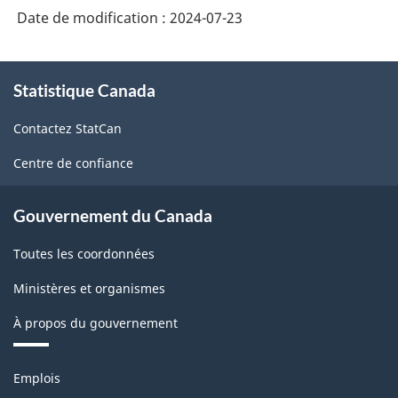
Date de modification :
2024-07-23
À
Statistique Canada
propos
de
Contactez StatCan
ce
site
Centre de confiance
Gouvernement du Canada
Toutes les coordonnées
Ministères et organismes
À propos du gouvernement
Thèmes
Emplois
et