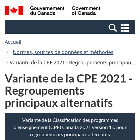
Passer
Passer
Recherche
/
au
à
et
Government
contenu
la
menus
of
Re
principal
version
Canada
et
HTML
Accueil
me
simplifiée
Normes, sources de données et méthodes
Variante de la CPE 2021 - Regroupements principaux alternatifs
Variante de la CPE 2021 -
Regroupements
principaux alternatifs
Variante de la Classification des programmes
d'enseignement (CPE) Canada 2021 version 1.0 pour
regroupements principaux alternatifs