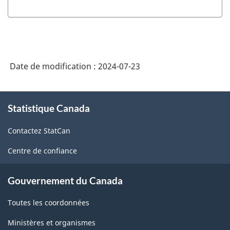
Date de modification :
2024-07-23
À
Statistique Canada
propos
de
Contactez StatCan
ce
site
Centre de confiance
Gouvernement du Canada
Toutes les coordonnées
Ministères et organismes