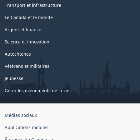
Transport et infrastructure
Le Canada et le monde
Argent et finance
Science et innovation
Autochtones
Vétérans et militaires
Jeunesse
Gérer les événements de la vie
Organisation
Médias sociaux
du
gouvernement
Applications mobiles
du
Ã propos de Canada.ca