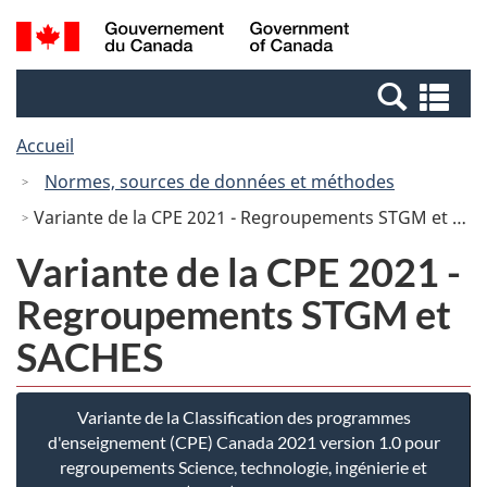
Passer
Passer
Recherche
/
au
à
et
Government
contenu
la
menus
of
Re
principal
version
Canada
et
HTML
Accueil
me
simplifiée
Normes, sources de données et méthodes
Variante de la CPE 2021 - Regroupements STGM et SACHES
Variante de la CPE 2021 -
Regroupements STGM et
SACHES
Variante de la Classification des programmes
d'enseignement (CPE) Canada 2021 version 1.0 pour
regroupements Science, technologie, ingénierie et