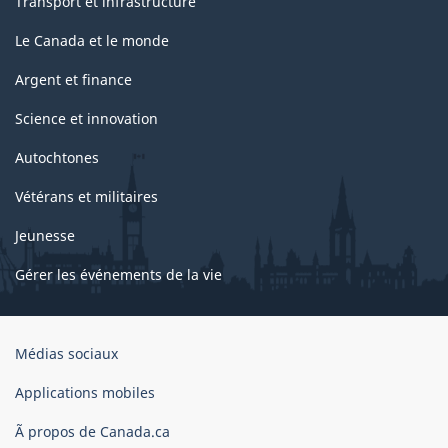
Transport et infrastructure
Le Canada et le monde
Argent et finance
Science et innovation
Autochtones
Vétérans et militaires
Jeunesse
Gérer les événements de la vie
Organisation
Médias sociaux
du
gouvernement
Applications mobiles
du
Ã propos de Canada.ca
Canada