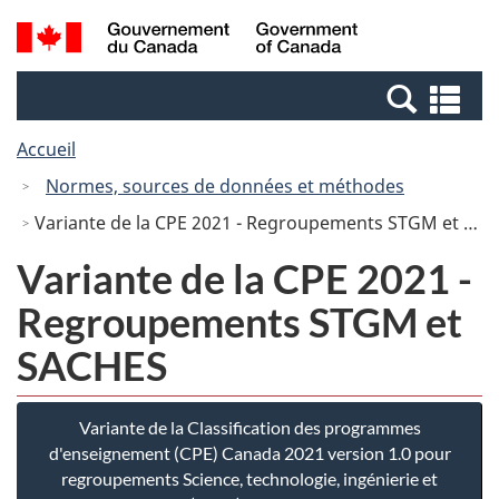
Passer
Passer
Recherche
/
au
à
et
Government
contenu
la
menus
of
Re
principal
version
Canada
et
HTML
Accueil
me
simplifiée
Normes, sources de données et méthodes
Variante de la CPE 2021 - Regroupements STGM et SACHES
Variante de la CPE 2021 -
Regroupements STGM et
SACHES
Variante de la Classification des programmes
d'enseignement (CPE) Canada 2021 version 1.0 pour
regroupements Science, technologie, ingénierie et