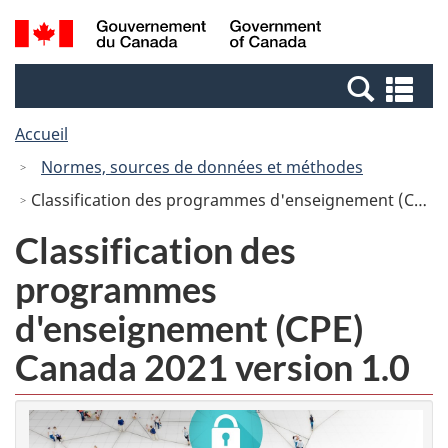
Passer
Passer
Recherche
/
au
à
et
Government
contenu
la
menus
of
Re
principal
version
Canada
et
HTML
Accueil
me
simplifiée
Normes, sources de données et méthodes
Classification des programmes d'enseignement (CPE) Canada 2021 version 1.0
Classification des
programmes
d'enseignement (CPE)
Canada 2021 version 1.0