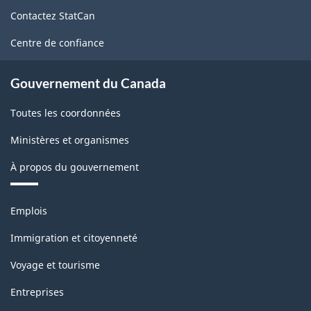
de
Contactez StatCan
ce
site
Centre de confiance
Gouvernement du Canada
Toutes les coordonnées
Ministères et organismes
À propos du gouvernement
Thèmes
Emplois
et
sujets
Immigration et citoyenneté
Voyage et tourisme
Entreprises