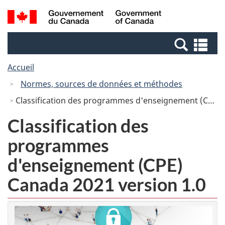
Passer
Passer
Recherche
/
au
à
et
Government
contenu
la
menus
of
Re
principal
version
Canada
et
HTML
Accueil
me
simplifiée
Normes, sources de données et méthodes
Classification des programmes d'enseignement (CPE) Canada 2021 version 1.0
Classification des
programmes
d'enseignement (CPE)
Canada 2021 version 1.0