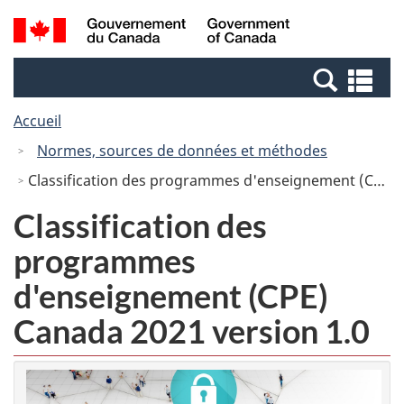
Passer
Passer
Recherche
/
au
à
et
Government
contenu
la
menus
of
Re
principal
version
Canada
et
HTML
Accueil
me
simplifiée
Normes, sources de données et méthodes
Classification des programmes d'enseignement (CPE) Canada 2021 version 1.0
Classification des
programmes
d'enseignement (CPE)
Canada 2021 version 1.0