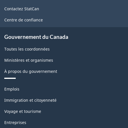
de
Contactez StatCan
ce
site
Centre de confiance
Gouvernement du Canada
Toutes les coordonnées
Ministères et organismes
À propos du gouvernement
Thèmes
Emplois
et
sujets
Immigration et citoyenneté
Voyage et tourisme
Entreprises