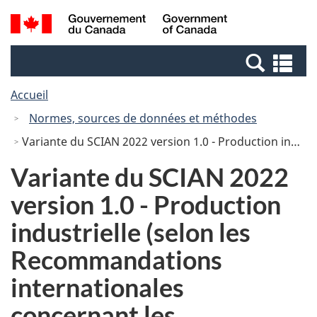
Passer
Passer
Recherche
/
au
à
et
Government
contenu
la
menus
of
Re
principal
version
Canada
et
HTML
Accueil
me
simplifiée
Normes, sources de données et méthodes
Variante du SCIAN 2022 version 1.0 - Production industrielle (selon les Recommandations internationales concernant les statistiques industrielles de 2008)
Variante du SCIAN 2022
version 1.0 - Production
industrielle (selon les
Recommandations
internationales
concernant les