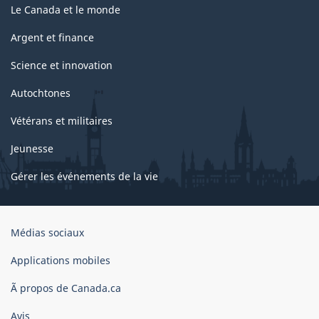
Le Canada et le monde
Argent et finance
Science et innovation
Autochtones
Vétérans et militaires
Jeunesse
Gérer les événements de la vie
Organisation
Médias sociaux
du
gouvernement
Applications mobiles
du
Ã propos de Canada.ca
Canada
Avis