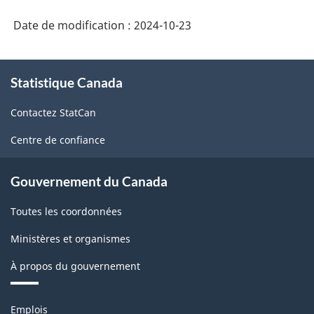
Date de modification :
2024-10-23
À
Statistique Canada
propos
de
Contactez StatCan
ce
site
Centre de confiance
Gouvernement du Canada
Toutes les coordonnées
Ministères et organismes
À propos du gouvernement
Thèmes
Emplois