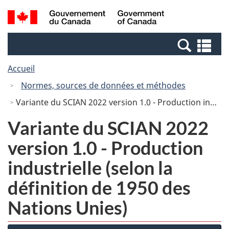
Passer
Passer
Recherche
/
au
à
et
Government
contenu
la
menus
of
Re
principal
version
Canada
et
HTML
Accueil
me
simplifiée
Normes, sources de données et méthodes
Variante du SCIAN 2022 version 1.0 - Production industrielle (selon la définition de 1950 des Nations Unies)
Variante du SCIAN 2022
version 1.0 - Production
industrielle (selon la
définition de 1950 des
Nations Unies)