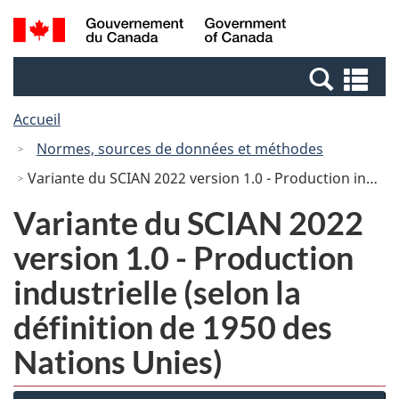
Passer
Passer
Recherche
/
au
à
et
Government
contenu
la
menus
of
Re
principal
version
Canada
et
HTML
Accueil
me
simplifiée
Normes, sources de données et méthodes
Variante du SCIAN 2022 version 1.0 - Production industrielle (selon la définition de 1950 des Nations Unies)
Variante du SCIAN 2022
version 1.0 - Production
industrielle (selon la
définition de 1950 des
Nations Unies)