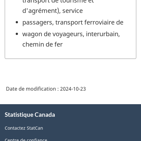
transport de tourisme et
d'agrément), service
passagers, transport ferroviaire de
wagon de voyageurs, interurbain,
chemin de fer
Date de modification :
2024-10-23
À
Statistique Canada
propos
de
Contactez StatCan
ce
site
Centre de confiance