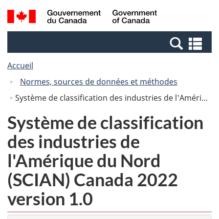
Passer
Passer
Recherche
/
au
à
et
Government
contenu
la
menus
of
Re
principal
version
Canada
et
HTML
Accueil
me
simplifiée
Normes, sources de données et méthodes
Système de classification des industries de l'Amérique du Nord (SCIAN) Canada 2022 version 1.0
Système de classification
des industries de
l'Amérique du Nord
(SCIAN) Canada 2022
version 1.0