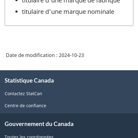
titulaire d'une marque de fabrique
titulaire d'une marque nominale
Date de modification :
2024-10-23
À
Statistique Canada
propos
de
Contactez StatCan
ce
site
Centre de confiance
Gouvernement du Canada
Toutes les coordonnées