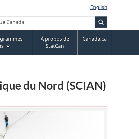
English
Recherche
rogrammes
À propos de
Canada.ca
es
StatCan
érique du Nord (SCIAN)