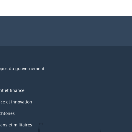
opos du gouvernement
nt et finance
nce et innovation
chtones
ans et militaires