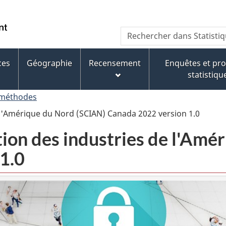
Passer
Passer
Passer
au
à
à
/
Recherche
Rechercher
contenu
« À
la
Government
dans
principal
propos
version
of
Statistique
de
HTML
ces
Géographie
Recensement
Enquêtes et p
Canada
Canada
ce
simplifiée
statistiqu
site »
 méthodes
e l'Amérique du Nord (SCIAN) Canada 2022 version 1.0
tion des industries de l'Am
1.0