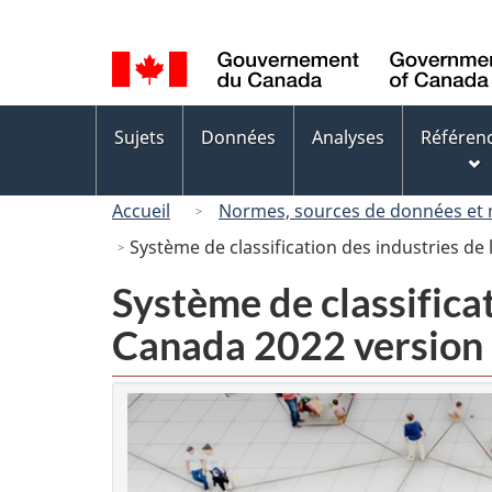
Sélection
de
la
langue
Menus
Sujets
Données
Analyses
Référen
des
sujets
Accueil
Normes, sources de données et
Système de classification des industries d
Système de classifica
Canada 2022 version 