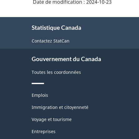
Date de modification :
2024-10-23
À
Statistique Canada
propos
de
Contactez StatCan
ce
site
Gouvernement du Canada
Toutes les coordonnées
Thèmes
Emplois
et
sujets
Immigration et citoyenneté
Voyage et tourisme
Entreprises