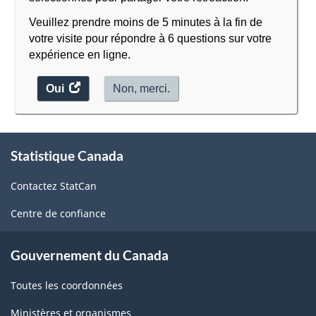
Veuillez prendre moins de 5 minutes à la fin de
votre visite pour répondre à 6 questions sur votre
expérience en ligne.
Oui
accéder
Non, merci.
au
sondage.
À
Statistique Canada
propos
de
Contactez StatCan
ce
site
Centre de confiance
Gouvernement du Canada
Toutes les coordonnées
Ministères et organismes