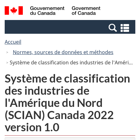
Passer
Passer
Passer
Recherche
/
au
au
à
et
Government
Gestionnaire
contenu
la
menus
of
Re
des
principal
version
Canada
et
Invitations
HTML
Accueil
me
simplifiée
Normes, sources de données et méthodes
Système de classification des industries de l'Amérique du Nord (SCIAN) Canada 2022 version 1.0
Système de classification
des industries de
l'Amérique du Nord
(SCIAN) Canada 2022
version 1.0