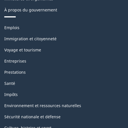
À propos du gouvernement
Thèmes
Emplois
et
sujets
Immigration et citoyenneté
Voyage et tourisme
Entreprises
Prestations
Santé
Impôts
Environnement et ressources naturelles
Sécurité nationale et défense
Culture, histoire et sport