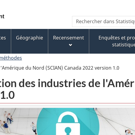
Passer
Passer
Passer
au
à
à
/
Recherche
Rechercher
contenu
« À
la
Government
dans
principal
propos
version
of
Statistique
de
HTML
ces
Géographie
Recensement
Enquêtes et p
Canada
Canada
ce
simplifiée
statistiqu
site »
 méthodes
e l'Amérique du Nord (SCIAN) Canada 2022 version 1.0
tion des industries de l'Am
1.0