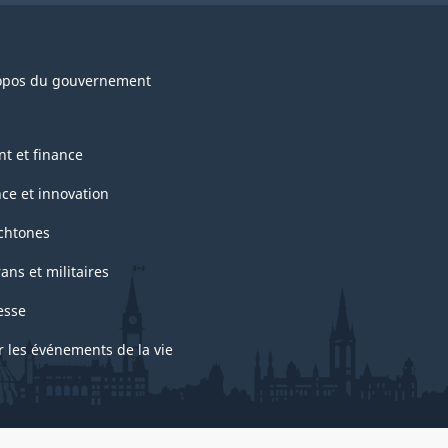
opos du gouvernement
nt et finance
nce et innovation
chtones
ans et militaires
esse
r les événements de la vie