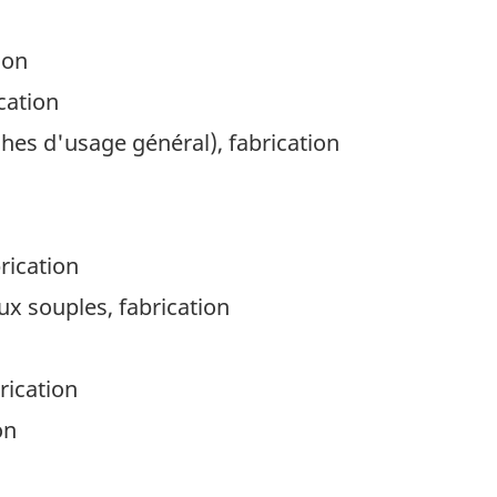
ion
cation
ches d'usage général), fabrication
rication
ux souples, fabrication
rication
on