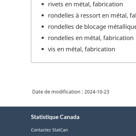
rivets en métal, fabrication
rondelles à ressort en métal, fa
rondelles de blocage métallique
rondelles en métal, fabrication
vis en métal, fabrication
Date de modification :
2024-10-23
À
Statistique Canada
propos
de
Contactez StatCan
ce