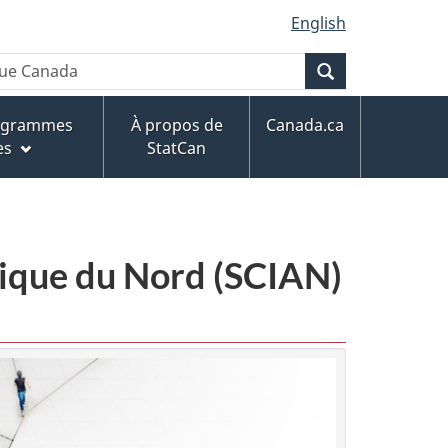
English
Recherche
rogrammes
À propos de
Canada.ca
es
StatCan
érique du Nord (SCIAN)