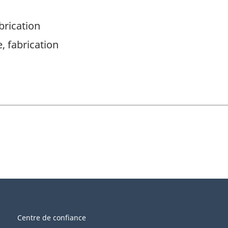
brication
, fabrication
Centre de confiance