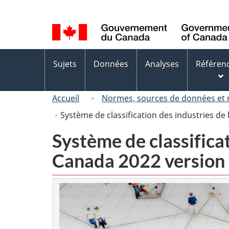
Sélection
de
la
langue
Menus
Sujets
Données
Analyses
Référen
des
sujets
Accueil
Normes, sources de données et
Système de classification des industries d
Système de classifica
Canada 2022 version 