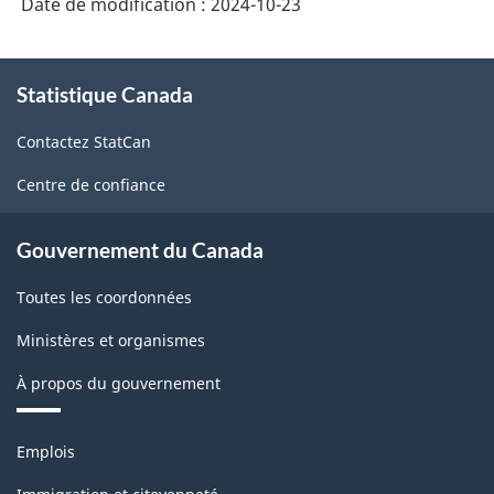
Date de modification :
2024-10-23
À
Statistique Canada
propos
de
Contactez StatCan
ce
site
Centre de confiance
Gouvernement du Canada
Toutes les coordonnées
Ministères et organismes
À propos du gouvernement
Thèmes
Emplois
et
sujets