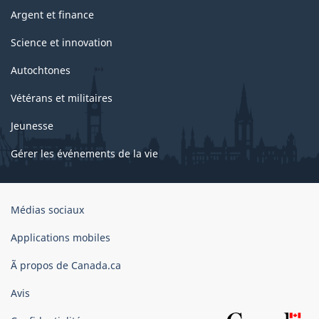
Argent et finance
Science et innovation
Autochtones
Vétérans et militaires
Jeunesse
Gérer les événements de la vie
Organisation
Médias sociaux
du
gouvernement
Applications mobiles
du
Ã propos de Canada.ca
Canada
Avis