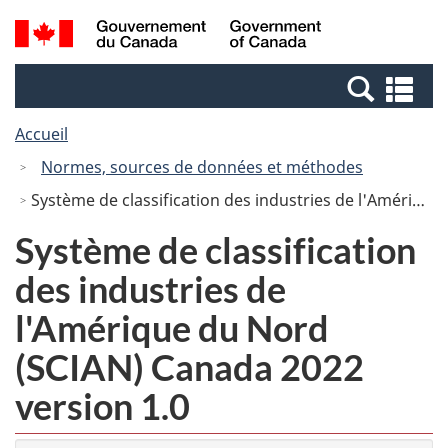
Passer
Passer
Recherche
/
au
à
et
Government
contenu
la
menus
of
Re
principal
version
Canada
et
HTML
Accueil
me
simplifiée
Normes, sources de données et méthodes
Système de classification des industries de l'Amérique du Nord (SCIAN) Canada 2022 version 1.0
Système de classification
des industries de
l'Amérique du Nord
(SCIAN) Canada 2022
version 1.0