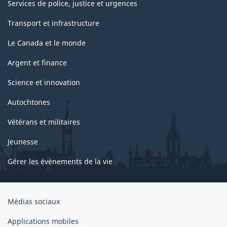
Services de police, justice et urgences
Transport et infrastructure
Le Canada et le monde
Argent et finance
Science et innovation
Autochtones
Vétérans et militaires
Jeunesse
Gérer les événements de la vie
Organisation
Médias sociaux
du
gouvernement
Applications mobiles