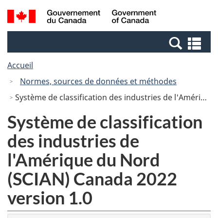
Passer
Passer
Recherche
/
au
à
et
Government
contenu
la
menus
of
Re
principal
version
Canada
et
HTML
Accueil
me
simplifiée
Normes, sources de données et méthodes
Système de classification des industries de l'Amérique du Nord (SCIAN) Canada 2022 version 1.0
Système de classification
des industries de
l'Amérique du Nord
(SCIAN) Canada 2022
version 1.0