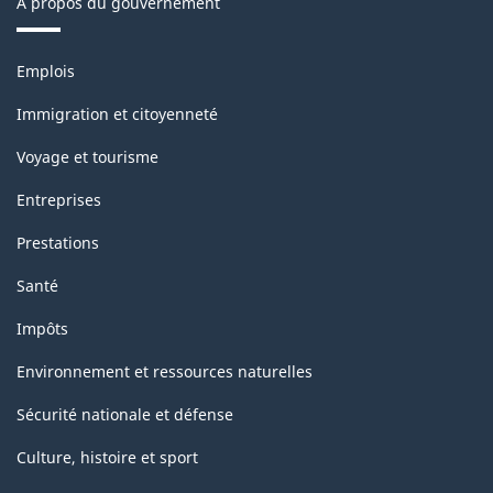
À propos du gouvernement
Thèmes
Emplois
et
sujets
Immigration et citoyenneté
Voyage et tourisme
Entreprises
Prestations
Santé
Impôts
Environnement et ressources naturelles
Sécurité nationale et défense
Culture, histoire et sport