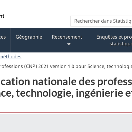
Passer
Passer
Passer
au
à
à
/
Recherche
Rechercher
contenu
« À
la
Government
dans
principal
propos
version
of
Statistique
de
HTML
ces
Géographie
Recensement
Enquêtes et p
Canada
Canada
ce
simplifiée
statistiqu
site »
 méthodes
 professions (CNP) 2021 version 1.0 pour Science, technolog
fication nationale des profe
nce, technologie, ingénierie