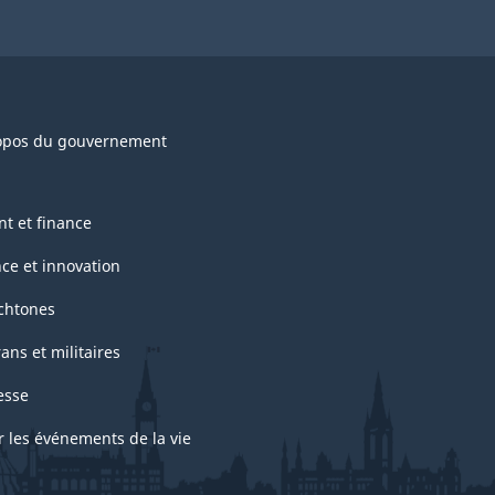
opos du gouvernement
nt et finance
nce et innovation
chtones
ans et militaires
esse
r les événements de la vie