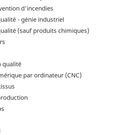
vention d'incendies
alité - génie industriel
ualité (sauf produits chimiques)
rs
 qualité
érique par ordinateur (CNC)
tissus
production
ps
l