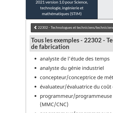
2021 version 1.0 pour Science,
technologie, ingénierie et
mathématiques (STIM)
22302 - Technologues et techniciens/technicienne
Tous les exemples - 22302 - Te
de fabrication
analyste de l'étude des temps
analyste du génie industriel
concepteur/conceptrice de mé
évaluateur/évaluatrice du coût 
programmeur/programmeuse de
(MMC/CNC)