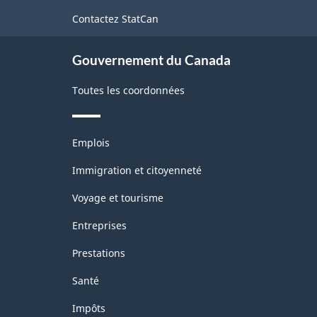
de
Contactez StatCan
ce
site
Gouvernement du Canada
Toutes les coordonnées
Thèmes
Emplois
et
sujets
Immigration et citoyenneté
Voyage et tourisme
Entreprises
Prestations
Santé
Impôts