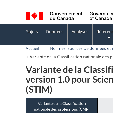
Sélection
de
la
langue
Menus
Sujets
Données
Analyses
Référen
des
sujets
Accueil
Normes, sources de données et
Variante de la Classification nationale des
Variante de la Classi
version 1.0 pour Scie
(STIM)
Variante de la Classification
nationale des professions (CNP)