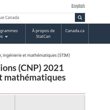
English
Recherche
rogrammes
À propos de
Canada.ca
es
StatCan
ie, ingénierie et mathématiques (STIM)
ssions (CNP) 2021
 et mathématiques