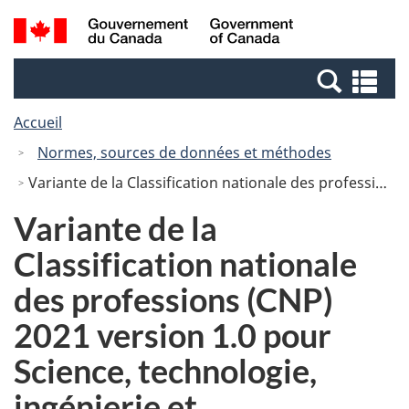
Passer
Passer
Recherche
/
au
à
et
Government
contenu
la
menus
of
Re
principal
version
Canada
et
HTML
Accueil
me
simplifiée
Normes, sources de données et méthodes
Variante de la Classification nationale des professions (CNP) 2021 version 1.0 pour Science, technologie, ingénierie et mathématiques (STIM)
Variante de la
Classification nationale
des professions (CNP)
2021 version 1.0 pour
Science, technologie,
ingénierie et