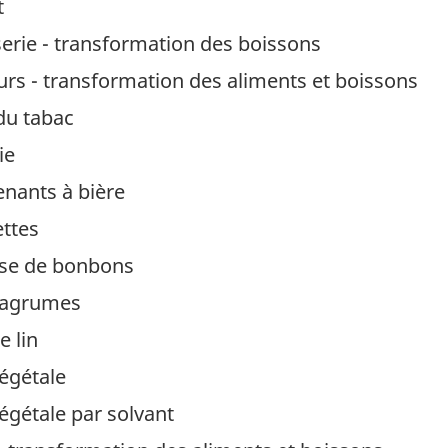
t
asserie - transformation des boissons
queurs - transformation des aliments et boissons
du tabac
ie
nants à bière
ttes
use de bonbons
d'agrumes
e lin
végétale
végétale par solvant