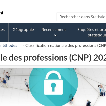
Passer
Passer
Passer
au
à
à
/
Recherche
Rechercher
contenu
« À
la
Government
dans
principal
propos
version
of
Statistique
de
HTML
ces
Géographie
Recensement
Enquêtes et p
Canada
Canada
ce
simplifiée
statistiqu
site »
 méthodes
Classification nationale des professions (CNP
ale des professions (CNP) 20