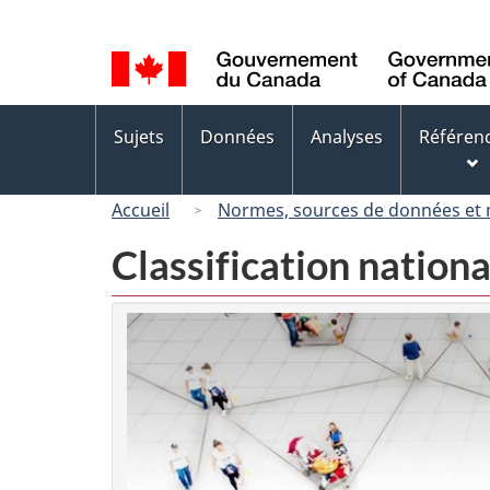
Sélection
de
la
langue
Menus
Sujets
Données
Analyses
Référen
des
sujets
Accueil
Normes, sources de données et
Classification nation