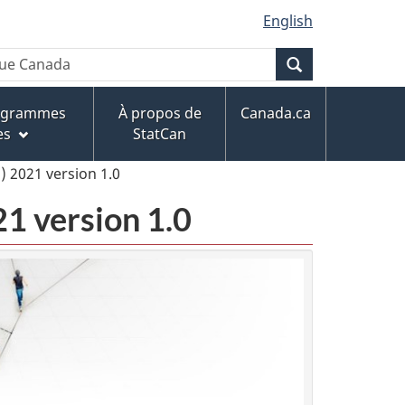
English
Recherche
rogrammes
À propos de
Canada.ca
es
StatCan
) 2021 version 1.0
21 version 1.0