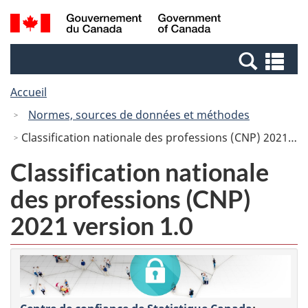
Passer
Passer
Recherche
/
au
à
et
Government
contenu
la
menus
of
Re
principal
version
Canada
et
HTML
Accueil
me
simplifiée
Normes, sources de données et méthodes
Classification nationale des professions (CNP) 2021 version 1.0
Classification nationale
des professions (CNP)
2021 version 1.0