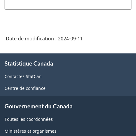
Date de modification :
2024-09-11
À
Statistique Canada
propos
de
Contactez StatCan
ce
site
Centre de confiance
Gouvernement du Canada
Toutes les coordonnées
Ministères et organismes