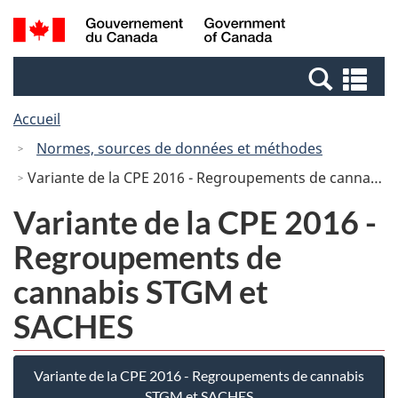
Passer
Passer
Recherche
/
au
à
et
Government
contenu
la
menus
of
Re
principal
version
Canada
et
HTML
Accueil
me
simplifiée
Normes, sources de données et méthodes
Variante de la CPE 2016 - Regroupements de cannabis STGM et SACHES
Variante de la CPE 2016 -
Regroupements de
cannabis STGM et
SACHES
Variante de la CPE 2016 - Regroupements de cannabis
STGM et SACHES