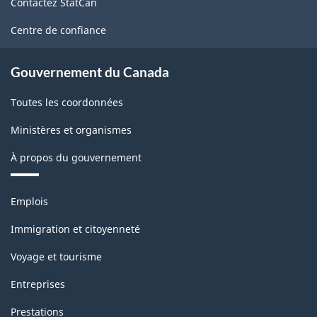
Contactez StatCan
ce
site
Centre de confiance
Gouvernement du Canada
Toutes les coordonnées
Ministères et organismes
À propos du gouvernement
Thèmes
Emplois
et
sujets
Immigration et citoyenneté
Voyage et tourisme
Entreprises
Prestations