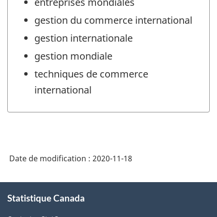
entreprises mondiales
gestion du commerce international
gestion internationale
gestion mondiale
techniques de commerce
international
Date de modification :
2020-11-18
À
Statistique Canada
propos
de