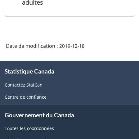
adultes
Date de modification :
2019-12-18
À
Statistique Canada
propos
de
Contactez StatCan
ce
site
Centre de confiance
Gouvernement du Canada
Toutes les coordonnées