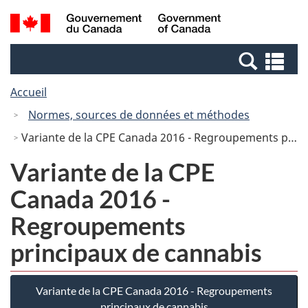
Passer
Passer
Recherche
/
au
à
et
Government
contenu
la
menus
of
Re
principal
version
Canada
et
HTML
Accueil
me
simplifiée
Normes, sources de données et méthodes
Variante de la CPE Canada 2016 - Regroupements principaux de cannabis
Variante de la CPE
Canada 2016 -
Regroupements
principaux de cannabis
Variante de la CPE Canada 2016 - Regroupements
principaux de cannabis