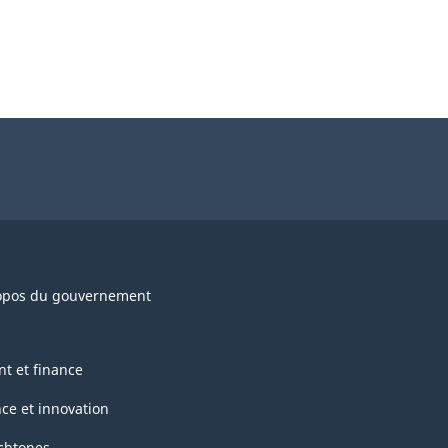
opos du gouvernement
nt et finance
nce et innovation
chtones