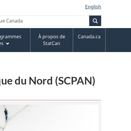
English
Recherche
rogrammes
À propos de
Canada.ca
es
StatCan
ique du Nord (SCPAN)