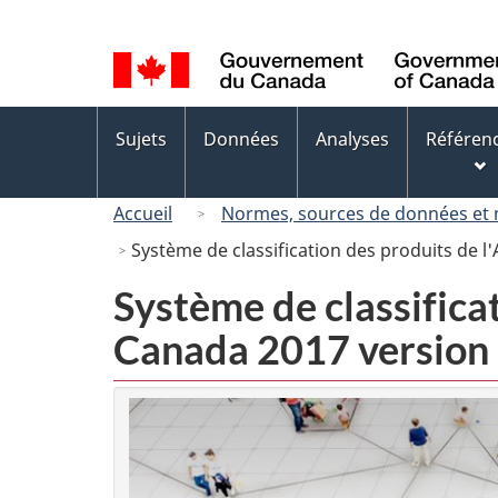
Sélection
de
la
langue
Menus
Sujets
Données
Analyses
Référen
des
sujets
Accueil
Normes, sources de données et
Système de classification des produits de 
Système de classifica
Canada 2017 version 