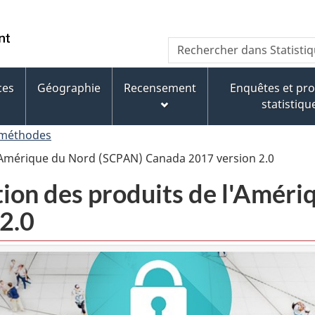
Passer
Passer
Passer
au
à
à
/
Recherche
Rechercher
contenu
« À
la
Government
dans
principal
propos
version
of
Statistique
de
HTML
ces
Géographie
Recensement
Enquêtes et p
Canada
Canada
ce
simplifiée
statistiqu
site »
 méthodes
l'Amérique du Nord (SCPAN) Canada 2017 version 2.0
tion des produits de l'Amér
2.0