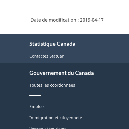
Date de modification :
2019-04-17
À
Statistique Canada
propos
de
Contactez StatCan
ce
site
Gouvernement du Canada
Toutes les coordonnées
Thèmes
Emplois
et
sujets
Immigration et citoyenneté
Voyage et tourisme