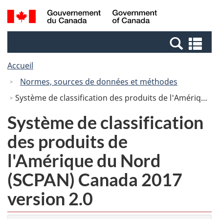
Passer
Passer
Recherche
/
au
à
et
Government
contenu
la
menus
of
Re
principal
version
Canada
et
HTML
Accueil
me
simplifiée
Normes, sources de données et méthodes
Système de classification des produits de l'Amérique du Nord (SCPAN) Canada 2017 version 2.0
Système de classification
des produits de
l'Amérique du Nord
(SCPAN) Canada 2017
version 2.0