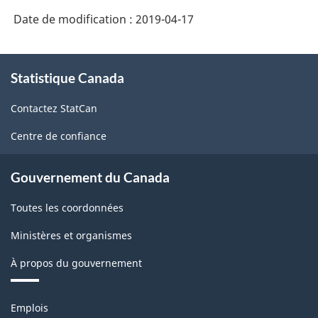
Date de modification :
2019-04-17
À
Statistique Canada
propos
de
Contactez StatCan
ce
site
Centre de confiance
Gouvernement du Canada
Toutes les coordonnées
Ministères et organismes
À propos du gouvernement
Thèmes
Emplois