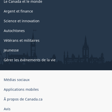
Le Canada et le monde
Argent et finance
Science et innovation
Autochtones
Vétérans et militaires
Jeunesse
Gérer les événements de la vie
Organisation
Médias sociaux
du
gouvernement
Applications mobiles
du
Ã propos de Canada.ca
Canada
Avis