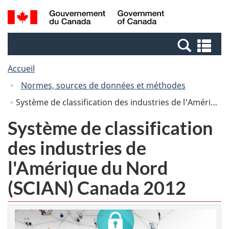
Passer
Passer
Passer
Recherche
/
au
au
à
et
Government
Gestionnaire
contenu
la
menus
of
Re
des
principal
version
Canada
et
Invitations
HTML
Accueil
me
simplifiée
Normes, sources de données et méthodes
Système de classification des industries de l'Amérique du Nord (SCIAN) Canada 2012
Système de classification
des industries de
l'Amérique du Nord
(SCIAN) Canada 2012