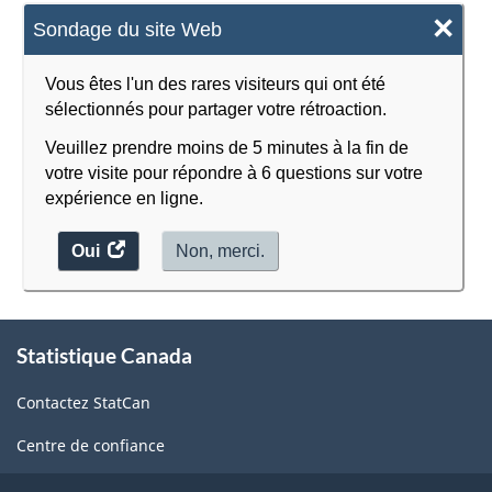
×
Sondage du site Web
Vous êtes l'un des rares visiteurs qui ont été
sélectionnés pour partager votre rétroaction.
Veuillez prendre moins de 5 minutes à la fin de
votre visite pour répondre à 6 questions sur votre
expérience en ligne.
Oui
accéder
Non, merci.
au
sondage.
À
Statistique Canada
propos
de
Contactez StatCan
ce
site
Centre de confiance