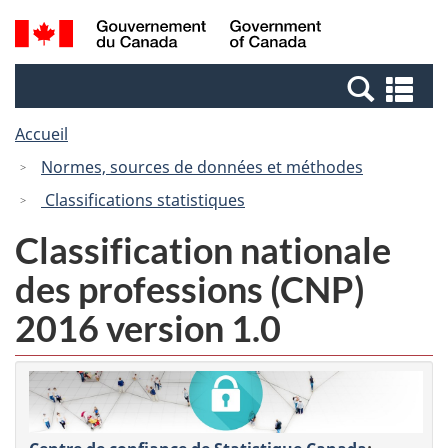
Passer
Passer
Recherche
/
au
à
et
Government
contenu
la
menus
of
Re
principal
version
Canada
et
HTML
Accueil
me
simplifiée
Normes, sources de données et méthodes
Classifications statistiques
Classification nationale
des professions (CNP)
2016 version 1.0