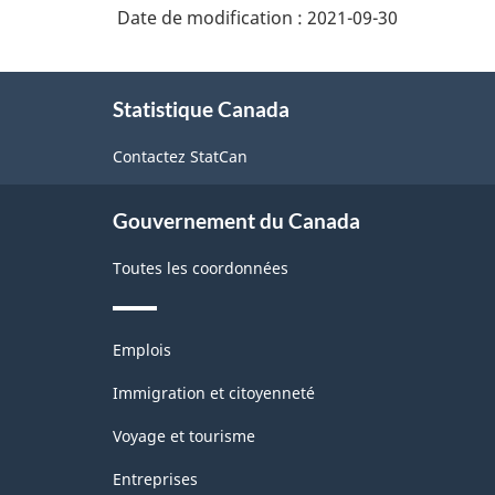
services
version
Date de modification :
2021-09-30
paramédicaux
de
1.0
consultation
-
À
Statistique Canada
propos
Structure
de
de
Contactez StatCan
ce
site
la
Gouvernement du Canada
classification
Toutes les coordonnées
Thèmes
Emplois
et
sujets
Immigration et citoyenneté
Voyage et tourisme
Entreprises