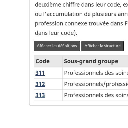
deuxième chiffre dans leur code, e
ou l'accumulation de plusieurs ann
profession connexe trouvée dans FE
dans leur code).
Afficher les définitions
Afficher la structure
Code
Sous-grand groupe
311
Professionnels
Professionnels des soins
Classification
des
nationale
312
Professionnels/professionnel
Professionnels/professi
soins
en
des
313
Professionnels
Professionnels des soin
de
thérapie
professions
des
santé
et
soins
(CNP)
et
en
infirmiers
2021
des
évaluation
et