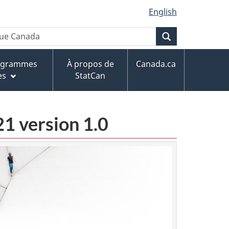
English
Recherche
rogrammes
À propos de
Canada.ca
es
StatCan
21 version 1.0