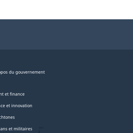
opos du gouvernement
nt et finance
nce et innovation
chtones
ans et militaires