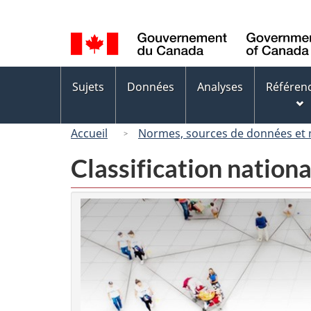
Sélection
de
la
langue
Menus
Sujets
Données
Analyses
Référen
des
sujets
Accueil
Normes, sources de données et
Classification nation