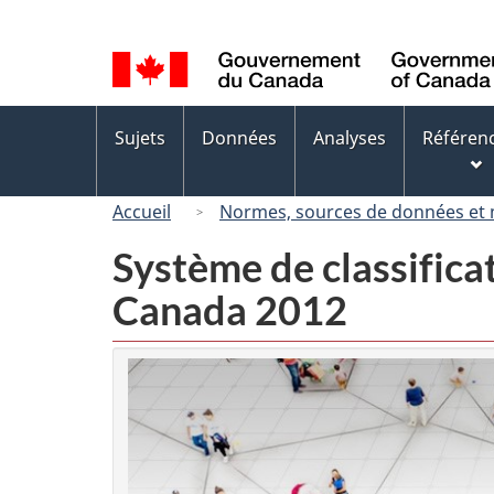
Sélection
de
la
langue
Menus
Sujets
Données
Analyses
Référen
des
sujets
Accueil
Normes, sources de données et
Système de classifica
Canada 2012