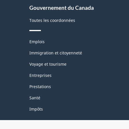
site
(SCIAN)
Gouvernement du Canada
Canada
Toutes les coordonnées
2012
-
Thèmes
Structure
Emplois
et
de
sujets
Immigration et citoyenneté
la
Voyage et tourisme
classification
Entreprises
Prestations
Santé
Impôts