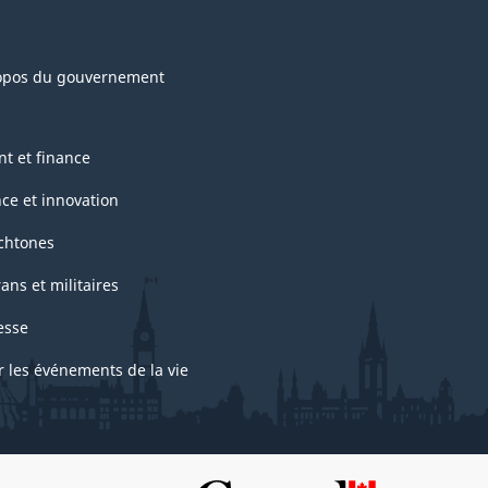
opos du gouvernement
nt et finance
nce et innovation
chtones
ans et militaires
esse
r les événements de la vie