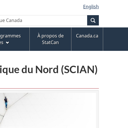
English
Recherche
rogrammes
À propos de
Canada.ca
es
StatCan
érique du Nord (SCIAN)