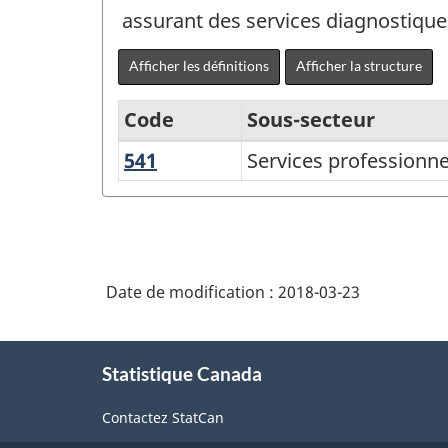
assurant des services diagnostique
Afficher les définitions
Afficher la structure
Code
Sous-secteur
541
Services
Services professionnel
Système
professionnels,
de
scientifiques
classification
et
des
techniques
Date de modification :
2018-03-23
industries
de
À
l'Amérique
Statistique Canada
propos
du
de
Contactez StatCan
ce
Nord