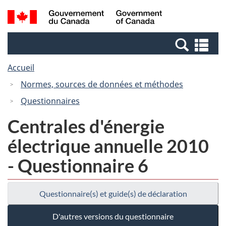
Passer
Passer
Recherche
/
au
à
et
Government
contenu
la
menus
of
Re
principal
version
Canada
et
HTML
Accueil
me
simplifiée
Normes, sources de données et méthodes
Questionnaires
Centrales d'énergie
électrique annuelle 2010
- Questionnaire 6
Questionnaire(s) et guide(s) de déclaration
D'autres versions du questionnaire