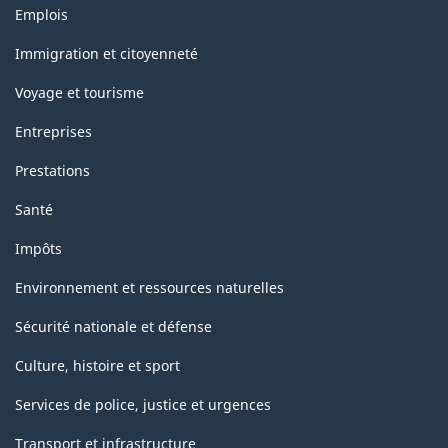
Thèmes
-
Emplois
et
HTML
sujets
Immigration et citoyenneté
Voyage et tourisme
Entreprises
Prestations
Santé
Impôts
Environnement et ressources naturelles
Sécurité nationale et défense
Culture, histoire et sport
Services de police, justice et urgences
Transport et infrastructure