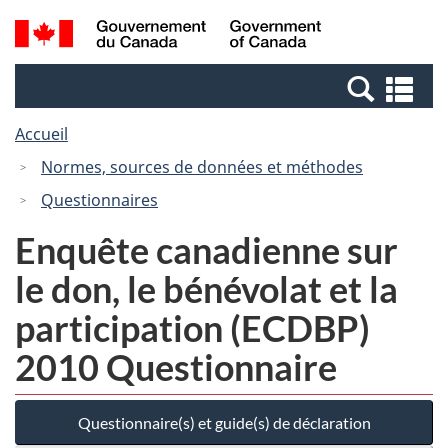
Passer
Passer
Recherche
/
au
à
et
Government
contenu
la
menus
of
Re
principal
version
Canada
et
HTML
Accueil
me
simplifiée
Normes, sources de données et méthodes
Questionnaires
Enquête canadienne sur
le don, le bénévolat et la
participation (ECDBP)
2010 Questionnaire
Questionnaire(s) et guide(s) de déclaration