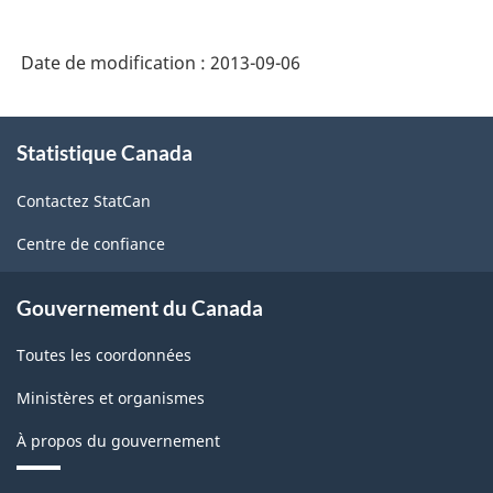
canadienne
sur
Date de modification :
2013-09-06
le
don,
À
le
Statistique Canada
propos
de
bénévolat
Contactez StatCan
ce
et
site
Centre de confiance
la
participation
Gouvernement du Canada
(ECDBP)
Toutes les coordonnées
2010
Questionnaire
Ministères et organismes
-
À propos du gouvernement
ARCHIVÉ