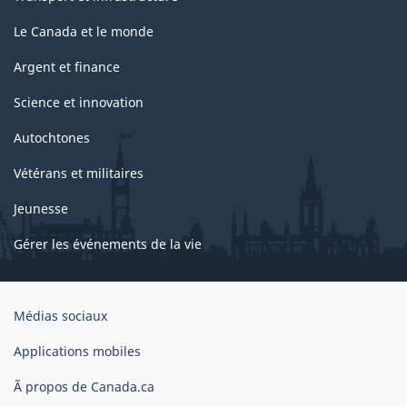
Le Canada et le monde
Argent et finance
Science et innovation
Autochtones
Vétérans et militaires
Jeunesse
Gérer les événements de la vie
Organisation
Médias sociaux
du
gouvernement
Applications mobiles
du
Ã propos de Canada.ca
Canada