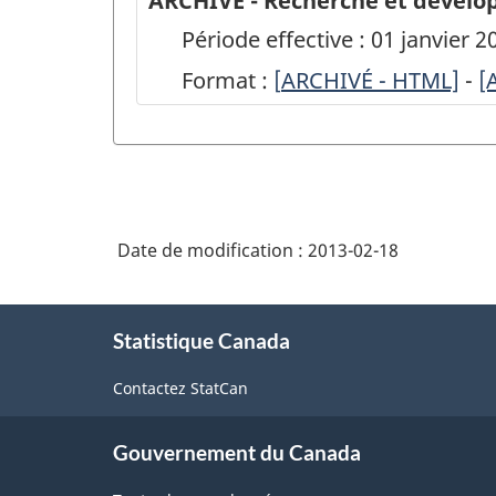
ARCHIVÉ - Recherche et dévelop
Période effective : 01 janvier
Format :
[
ARCHIVÉ
ARCHIVÉ - HTML]
-
A
[
-
-
Recherche
R
et
e
développement
d
Date de modification :
2013-02-18
des
d
organismes
o
À
privés
p
Statistique Canada
propos
de
sans
s
Contactez StatCan
ce
but
b
site
lucratif
l
Gouvernement du Canada
au
a