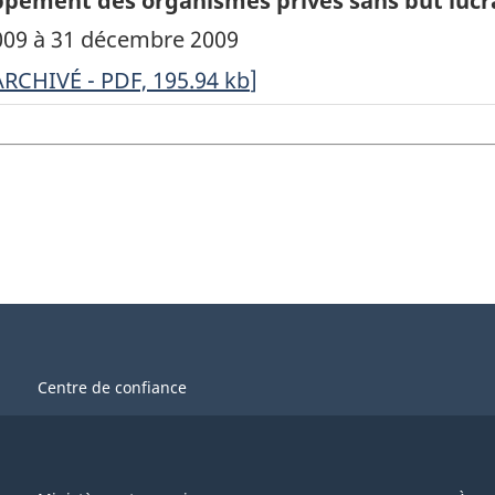
pement des organismes privés sans but lucra
 2009 à 31 décembre 2009
RCHIVÉ
ARCHIVÉ - PDF, 195.94
kb
]
echerche
t
éveloppement
es
rganismes
rivés
ans
Centre de confiance
ut
ucratif
u