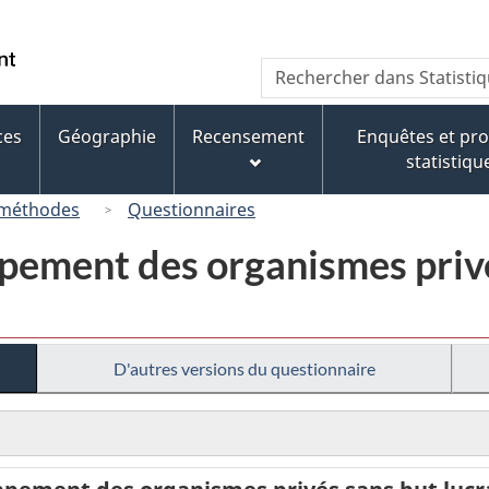
Passer
Passer
Passer
au
à
à
/
Recherche
Rechercher
contenu
« À
la
Government
dans
principal
propos
version
of
Statistique
de
HTML
ces
Géographie
Recensement
Enquêtes et p
Canada
Canada
ce
simplifiée
statistiqu
site »
 méthodes
Questionnaires
ement des organismes privés
D'autres versions du questionnaire