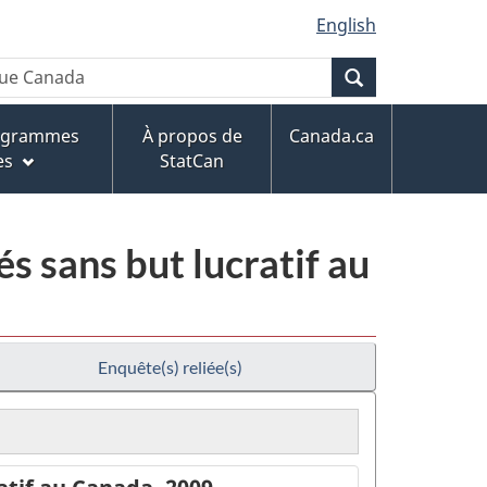
English
Recherche
rogrammes
À propos de
Canada.ca
es
StatCan
 sans but lucratif au
Enquête(s) reliée(s)