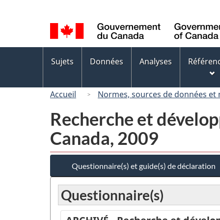
Sélection
de
la
langue
Menus
Sujets
Données
Analyses
Référen
des
sujets
Accueil
Normes, sources de données et
Recherche et développ
Canada, 2009
Questionnaire(s) et guide(s) de déclaration
Questionnaire(s)