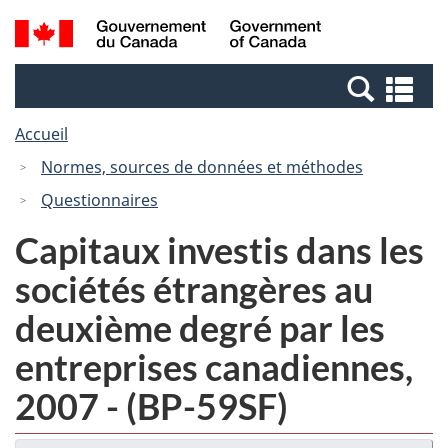
Passer
Passer
Recherche
/
au
à
et
Government
contenu
la
menus
of
Re
principal
version
Canada
et
HTML
Accueil
me
simplifiée
Normes, sources de données et méthodes
Questionnaires
Capitaux investis dans les
sociétés étrangères au
deuxième degré par les
entreprises canadiennes,
2007 - (BP-59SF)