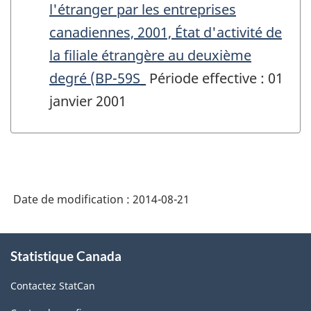
l'étranger par les entreprises
canadiennes, 2001, État d'activité de
la filiale étrangère au deuxième
degré (BP-59S_
Période effective : 01
janvier 2001
Date de modification :
2014-08-21
À
Statistique Canada
propos
de
Contactez StatCan
ce
site