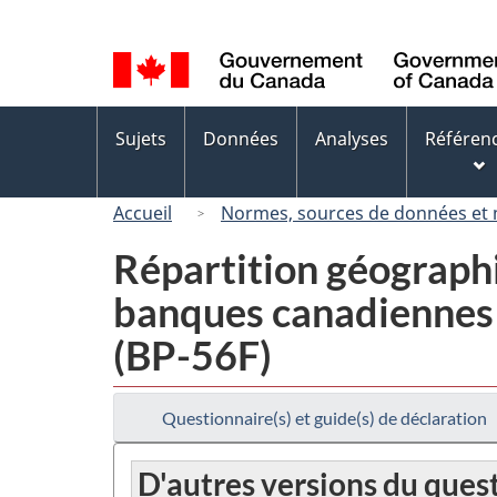
Sélection
de
la
langue
Menus
Sujets
Données
Analyses
Référen
des
sujets
Accueil
Normes, sources de données et
Répartition géograph
banques canadiennes e
(BP-56F)
Questionnaire(s) et guide(s) de déclaration
D'autres versions du ques