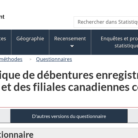
Passer
Passer
Passer
au
à
à
/
Recherche
Rechercher
contenu
« À
la
Government
dans
principal
propos
version
of
Statistique
de
HTML
ces
Géographie
Recensement
Enquêtes et p
Canada
Canada
ce
simplifiée
statistiqu
site »
 méthodes
Questionnaires
ique de débentures enregist
t des filiales canadiennes c
D'autres versions du questionnaire
tionnaire