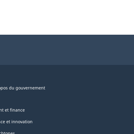
opos du gouvernement
nt et finance
nce et innovation
chtones