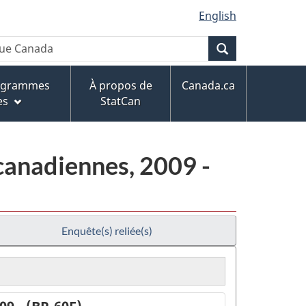
English
Recherche
rogrammes
À propos de
Canada.ca
es
StatCan
canadiennes, 2009 -
Enquête(s) reliée(s)