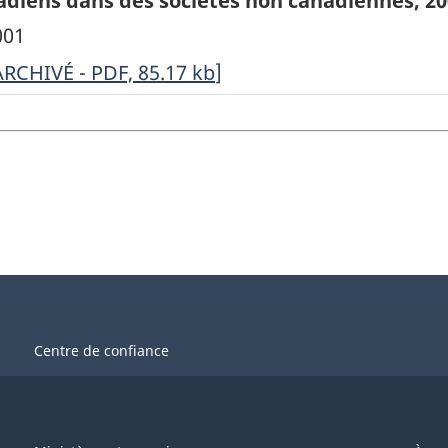
diens dans des sociétés non canadiennes, 200
001
RCHIVÉ
ARCHIVÉ - PDF, 85.17
kb
]
nvestissements
anadiens
ans
es
ociétés
on
anadiennes,
Centre de confiance
009
BP-