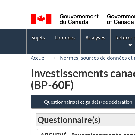
Sélection
de
la
langue
Menus
Sujets
Données
Analyses
Référen
des
sujets
Accueil
Normes, sources de données et
Investissements canad
(BP-60F)
Questionnaire(s) et guide(s) de déclaration
Questionnaire(s)