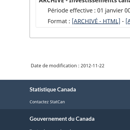
ARCHIVÉ - Investissements cana
Période effective : 01 janvier 0
Format :
[
ARCHIVÉ
ARCHIVÉ - HTML]
-
A
[
-
-
Investissements
I
canadiens
c
dans
d
Date de modification :
2012-11-22
des
d
sociétés
s
À
non
n
Statistique Canada
propos
de
canadiennes,
c
Contactez StatCan
ce
2009
2
site
-
-
Gouvernement du Canada
(BP-
(