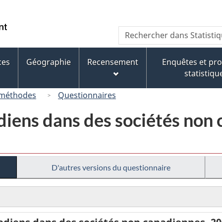
Passer
Passer
Passer
au
à
à
/
Recherche
Rechercher
contenu
« À
la
Government
dans
principal
propos
version
of
Statistique
de
HTML
ces
Géographie
Recensement
Enquêtes et p
Canada
Canada
ce
simplifiée
statistiqu
site »
 méthodes
Questionnaires
iens dans des sociétés non 
D'autres versions du questionnaire