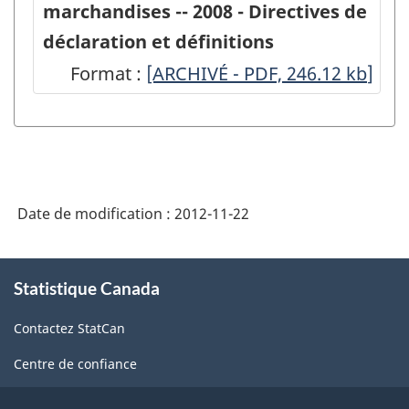
marchandises -- 2008 - Directives de
transporteurs
déclaration et définitions
routiers
Format :
-
[ARCHIVÉ - PDF, 246.12
kb
]
de
ARCHIVÉ
marchandises,
-
2008
PDF,
-
246.12
ARCHIVÉ
Date de modification :
2012-11-22
-
PDF,
À
Statistique Canada
propos
92.61
de
Contactez StatCan
ce
site
Centre de confiance