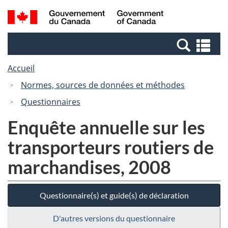
Passer
Passer
Recherche
/
au
à
et
Government
contenu
la
menus
of
Re
principal
version
Canada
et
HTML
Accueil
me
simplifiée
Normes, sources de données et méthodes
Questionnaires
Enquête annuelle sur les
transporteurs routiers de
marchandises, 2008
Questionnaire(s) et guide(s) de déclaration
D'autres versions du questionnaire