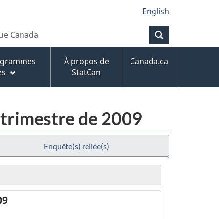
English
Recherche
rogrammes
À propos de
Canada.ca
es
StatCan
 trimestre de 2009
Enquête(s) reliée(s)
09