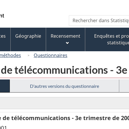
Passer
Passer
Passer
au
à
à
/
Recherche
Rechercher
contenu
« À
la
Government
dans
principal
propos
version
of
Statistique
de
HTML
ces
Géographie
Recensement
Enquêtes et p
Canada
Canada
ce
simplifiée
statistiqu
site »
 méthodes
Questionnaires
 de télécommunications - 3e
D'autres versions du questionnaire
e de télécommunications - 3e trimestre de 20
001