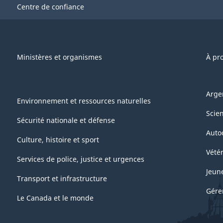
-
Centre de confiance
HTML
Ministères et organismes
À pr
Arge
Environnement et ressources naturelles
Scie
Sécurité nationale et défense
Auto
Culture, histoire et sport
Vétér
Services de police, justice et urgences
Jeun
Transport et infrastructure
Gére
Le Canada et le monde