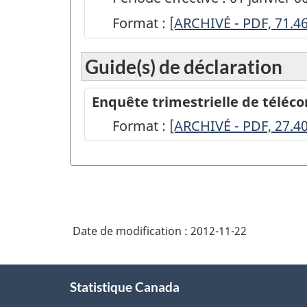
Format :
ARCHIVÉ
[ARCHIVÉ - PDF, 71.4
-
Guide(s) de déclaration
Enquête
trimestrielle
Enquête trimestrielle de téléc
de
Format :
-
[ARCHIVÉ - PDF, 27.4
télécommunications
ARCHIVÉ
-
-
3e
PDF,
trimestre
27.40
de
Date de modification :
2012-11-22
2009
-
À
Statistique Canada
propos
ARCHIVÉ
de