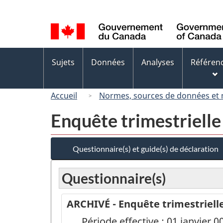
Sélection
de
la
langue
Menus
Sujets
Données
Analyses
Référen
des
sujets
Accueil
Normes, sources de données et
Enquête trimestrielle
Questionnaire(s) et guide(s) de déclaration
Questionnaire(s)
ARCHIVÉ - Enquête trimestriell
Période effective : 01 janvier 0