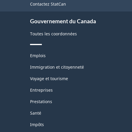
-
Contactez StatCan
ce
site
PDF,
Gouvernement du Canada
71.46
Toutes les coordonnées
Thèmes
Emplois
et
sujets
Immigration et citoyenneté
Voyage et tourisme
Entreprises
Prestations
Santé
Impôts