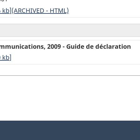
6
kb
]
ARCHIVÉ
(ARCHIVED - HTML)
-
Enquête
trimestrielle
ommunications, 2009 - Guide de déclaration
de
0
kb
]
télécommunications
-
3e
trimestre
de
2009
-
ARCHIVED