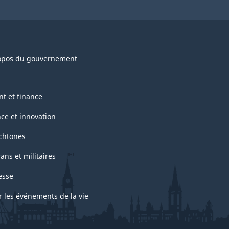
opos du gouvernement
nt et finance
nce et innovation
chtones
ans et militaires
esse
r les événements de la vie