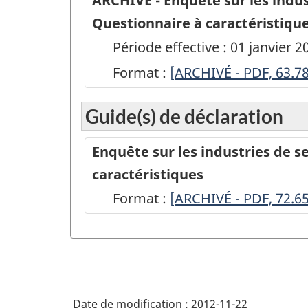
ARCHIVÉ - Enquête sur les indus
Questionnaire à caractéristiqu
Période effective : 01 janvier
Format :
ARCHIVÉ
[ARCHIVÉ - PDF, 63.7
-
Guide(s) de déclaration
Enquête
sur
Enquête sur les industries de s
les
caractéristiques
industries
Format :
-
[ARCHIVÉ - PDF, 72.6
de
ARCHIVÉ
services
-
:
PDF,
prospection,
72.65
arpentage
Date de modification :
2012-11-22