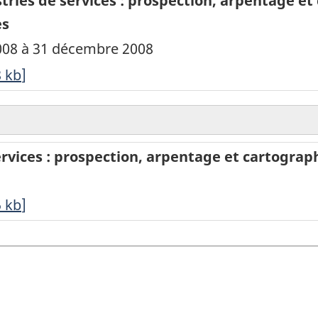
tries de services : prospection, arpentage et 
es
 2008 à 31 décembre 2008
8
kb
]
ervices : prospection, arpentage et cartograph
5
kb
]