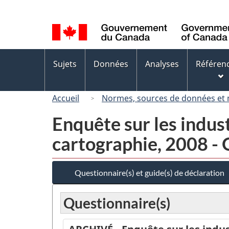
Sélection
de
la
langue
Menus
Sujets
Données
Analyses
Référen
des
sujets
Accueil
Normes, sources de données et
Enquête sur les indust
cartographie, 2008 - 
Questionnaire(s) et guide(s) de déclaration
Questionnaire(s)