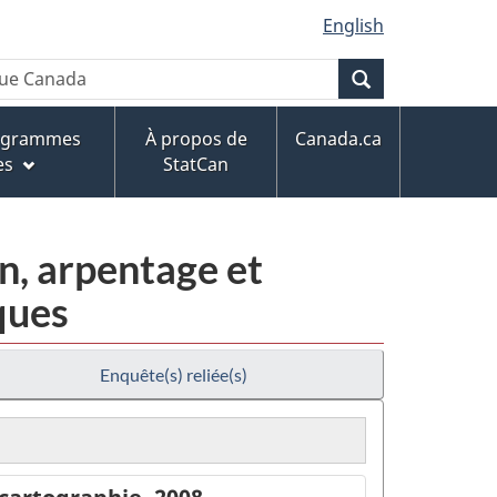
English
Recherche
rogrammes
À propos de
Canada.ca
es
StatCan
on, arpentage et
ques
Enquête(s) reliée(s)