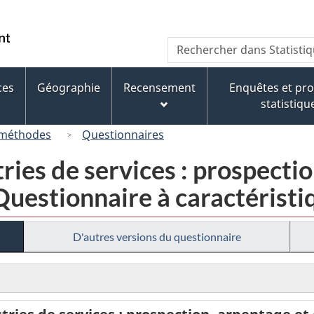
Passer
Passer
Passer
au
à
à
/
Recherche
Rechercher
contenu
« À
la
Government
dans
principal
propos
version
of
Statistique
de
HTML
ces
Géographie
Recensement
Enquêtes et p
Canada
Canada
ce
simplifiée
statistiqu
site »
 méthodes
Questionnaires
ries de services : prospecti
Questionnaire à caractéristi
D'autres versions du questionnaire