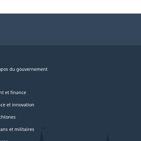
opos du gouvernement
nt et finance
nce et innovation
chtones
ans et militaires