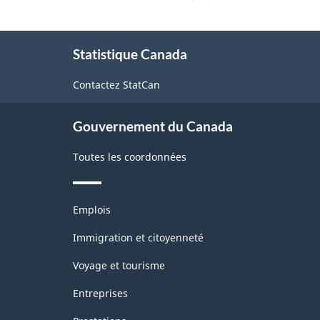
et
cartographie,
À
Statistique Canada
propos
2008
de
-
Contactez StatCan
ce
site
Questionnaire
Gouvernement du Canada
à
caractéristiques
Toutes les coordonnées
-
ARCHIVÉ
Thèmes
Emplois
et
-
sujets
Immigration et citoyenneté
PDF,
Voyage et tourisme
63.78
Entreprises