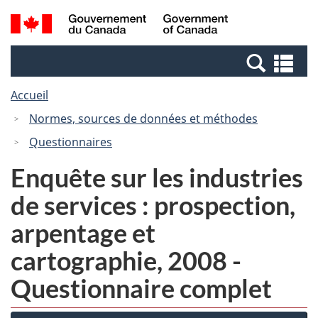
Passer
Passer
Recherche
/
au
à
et
Government
contenu
la
menus
of
Re
principal
version
Canada
et
HTML
Accueil
me
simplifiée
Normes, sources de données et méthodes
Questionnaires
Enquête sur les industries
de services : prospection,
arpentage et
cartographie, 2008 -
Questionnaire complet