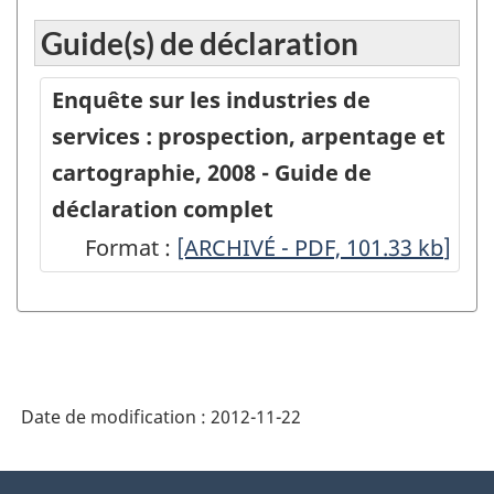
-
Guide(s) de déclaration
Enquête
sur
Enquête sur les industries de
les
services : prospection, arpentage et
industries
cartographie, 2008 - Guide de
de
déclaration complet
services
Format :
-
[ARCHIVÉ - PDF, 101.33
kb
]
:
ARCHIVÉ
prospection,
-
arpentage
PDF,
et
101.33
cartographie,
Date de modification :
2012-11-22
2008
-
À