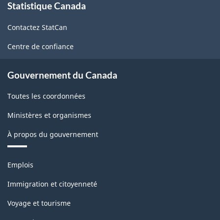
Statistique Canada
propos
Questionnaire
de
complet
Contactez StatCan
ce
site
-
Centre de confiance
ARCHIVÉ
Gouvernement du Canada
-
PDF,
Toutes les coordonnées
66.72
Ministères et organismes
À propos du gouvernement
Thèmes
Emplois
et
sujets
Immigration et citoyenneté
Voyage et tourisme